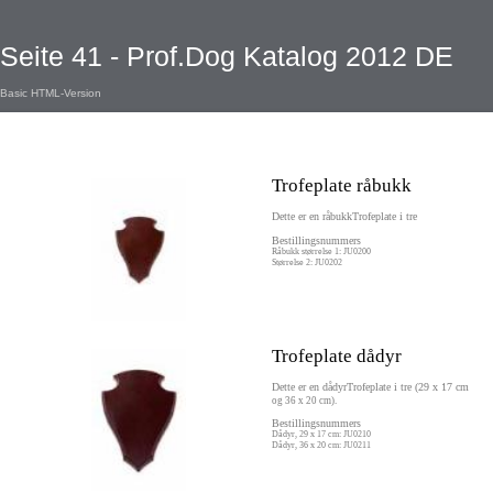
Seite 41 - Prof.Dog Katalog 2012 DE
Basic HTML-Version
Trofeplate råbukk
Dette er en råbukkTrofeplate i tre
Bestillingsnummers
Råbukk størrelse 1: JU0200
Størrelse 2: JU0202
Trofeplate dådyr
Dette er en dådyrTrofeplate i tre (29 x 17 cm
og 36 x 20 cm).
Bestillingsnummers
Dådyr, 29 x 17 cm: JU0210
Dådyr, 36 x 20 cm: JU0211