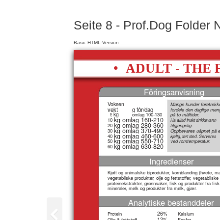
Seite 8 - Prof.Dog Folder
Basic HTML-Version
•
ADULT - THE 
Fôringsanvisning
Voksen
Mange hunder foretrekk
vekt
g fôr/dag
fordele den daglige me
kg
5
omlag 100-130
på to måltider.
kg omlag 160-210
10
Ha alltid friskt drikkevann
kg omlag 280-360
20
tilgjengelig.
kg omlag 370-490
30
Oppbevares uåpnet på e
kg omlag 460-600
40
kjølig, tørt sted. Serveres
kg omlag 550-710
50
ved romtemperatur.
kg omlag 630-820
60
Ingredienser
Kjøtt og animalske biprodukter, kornblanding (hvete, mai
vegetabilske produkter, olje og fettstoffer, vegetabilske
proteinekstrakter, grønnsaker, fisk og produkter fra fisk
mineraler, melk og produkter fra melk, gjær.
Analytiske bestanddeler
26%
Protein
Kalsium
12%
Olje & fettstoff
Fosfor