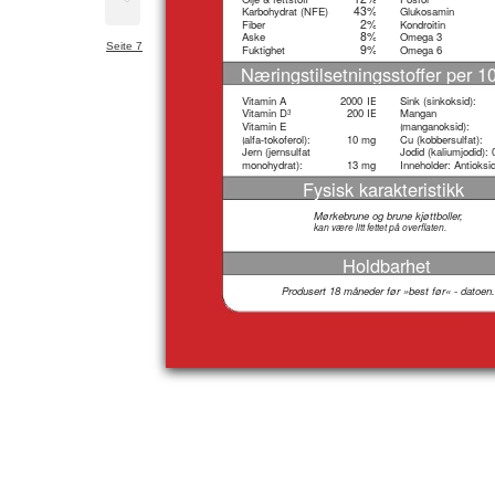
43%
Karbohydrat (NFE)
Glukosamin
2%
Fiber
Kondroitin
8%
Aske
Omega 3
Seite 7
9%
Fuktighet
Omega 6
Næringstilsetningsstoffer per 1
Vitamin A
2000
IE
Sink (sinkoksid):
Vitamin D
200
IE
Mangan
3
Vitamin E
(
manganoksid):
(
alfa-tokoferol):
10
mg
Cu (kobbersulfat):
Jern (jernsulfat
Jodid (kaliumjodid):
monohydrat):
13
mg
Inneholder: Antioksi
Fysisk karakteristikk
Mørkebrune og brune kjøttboller,
kan være litt fettet på overflaten.
Holdbarhet
Produsert 18 måneder før »best før« - datoen.