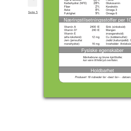
28%
Karbohydrat (NFE)
Glukosamin
2%
Fiber
Kondroitin
8%
Aske
Omega 3
Seite 5
9%
Fuktighet
Omega 6
Næringstilsetningsstoffer per 1
Vitamin A
2400
IE
Sink (sinkoksid):
Vitamin D
240
IE
Mangan
3
Vitamin E
(
manganoksid):
(
alfa-tokoferol):
12
mg
Cu (kobbersulfat):
Jern (jernsulfat
Jodid (kaliumjodid):
monohydrat):
16
mg
Inneholder: Antioksi
Fysiske egenskaber
Mørkebrune og brune kjøttboller,
kan være litt fettet på overflaten.
Holdbarhet
Produsert 18 måneder før »best før« - datoen