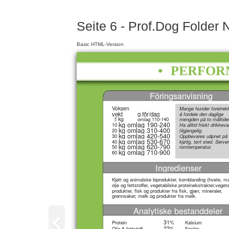
Seite 6 - Prof.Dog Folder
Basic HTML-Version
•
PERFORM
Fôringsanvisning
Voksen
Mange hunder foretrek
vekt
g fôr/dag
å fordele den daglige
kg
5
omlag 110-140
mengden på to måltider
kg omlag 190-240
10
Ha alltid friskt drikkev
kg omlag 310-400
20
tilgjengelig.
kg omlag 420-540
30
Oppbevares uåpnet på 
kg omlag 530-670
40
kjølig, tørt sted. Serve
kg omlag 620-790
50
romtemperatur.
kg omlag 710-900
60
Ingredienser
Kjøtt og animalske biprodukter, kornblanding (hvete, mai
olje og fettstoffer, vegetabilske proteinekstrakter,veget
produkter, fisk og produkter fra fisk, gjær, mineraler,
grønnsaker, melk og produkter fra melk.
Analytiske bestanddeler
31%
Protein
Kalsium
22%
Olje & fettstoff
Fosfor