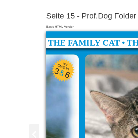
Seite 15 - Prof.Dog Folde
Basic HTML-Version
THE FAMILY CAT • TH
MED
OMEGA
3
&
6