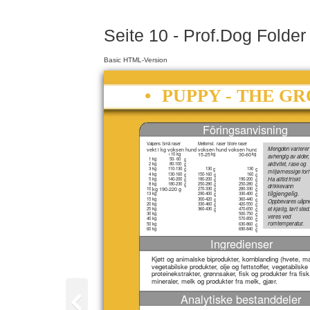
Seite 10 - Prof.Dog Folde
Basic HTML-Version
•
PUPPY - THE GR
Fôringsanvisning
Valpens Små raser
Mellomst. raser Store raser
Mengden varierer
vekt i kg voksen hund voksen hund voksen hund
<10 kg
15-25
kg
30-60
kg
avhengig av alder,
1
kg
50- 60
g
aktivitet, rase og
2
kg
80-100
g
3
kg
110-130
g
130
g
130
g
miljømessige forh
4
kg
130-160
g
150-160
g
160
g
Ha alltid friskt
5
kg
140-200
g
180-200
g
190-200
g
8
kg
180-230
g
250-280
g
250-280
g
drikkevann
10
kg 190-220 g
270-330
g
280-330
g
tilgjengelig.
13
kg
290-400
g
330-400
g
15
kg
300-420
g
360-440
g
Oppbevares uåpne
20
kg
330-460
g
420-550
g
et kjølig, tørt sted
25
kg
360-430
g
470-650
g
30
kg
500-750
g
veres ved
40
kg
570-850
g
romtemperatur.
50
kg
630-860
g
60
kg
690-840
g
Ingredienser
Kjøtt og animalske biprodukter, kornblanding (hvete, mai
vegetabilske produkter, olje og fettstoffer, vegetabilske
proteinekstrakter, grønnsaker, fisk og produkter fra fisk
mineraler, melk og produkter fra melk, gjær.
Analytiske bestanddeler