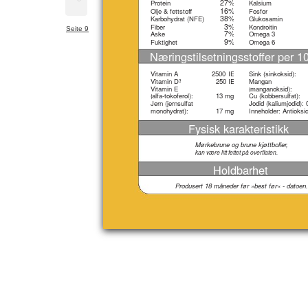
27%
Protein
Kalsium
16%
Olje & fettstoff
Fosfor
38%
Karbohydrat (NFE)
Glukosamin
3%
Fiber
Kondroitin
Seite 9
7%
Aske
Omega 3
9%
Fuktighet
Omega 6
Næringstilsetningsstoffer per 1
Vitamin A
2500
IE
Sink (sinkoksid):
Vitamin D
250
IE
Mangan
3
Vitamin E
(
manganoksid):
(
alfa-tokoferol):
13
mg
Cu (kobbersulfat):
Jern (jernsulfat
Jodid (kaliumjodid):
monohydrat):
17
mg
Inneholder: Antioksi
Fysisk karakteristikk
Mørkebrune og brune kjøttboller,
kan være litt fettet på overflaten.
Holdbarhet
Produsert 18 måneder før »best før« - datoen.