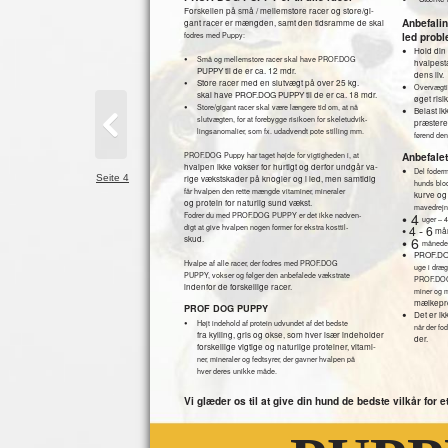
Forskellen på små / mellemstore racer og store/gi-
Anbefalin
gant racer er mængden, samt den tidsramme de skal
fodres med Puppy:
led prob
•
Hold din 
•
Små og mellemstore racer skal have PROF.DOG
hvalpesta
PUPPY til de er ca. 12 mdr.
dens liv.
•
Store racer med en slutvægt på over 25 kg.
•
Overvægtig
skal have PROF.DOG PUPPY til de er ca. 18 mdr.
øget risi
•
•
Store/gigant racer skal være længere tid om, at nå
Belast i
slutvægten, for at forebygge risikoen for skeletudvik-
præstere
lingsanomalier, som fx. udadvendt pote stilling mm.
førend den
PROF.DOG Puppy har taget højde for vigtigheden i, at
Anbefalet
hvalpen ikke vokser for hurtigt og derfor undgår va-
•
Del foder
Seite 4
rige vækstskader på knogler og i led, men samtidig
hunds blo
får hvalpen den rette mængde vitaminer, mineraler
kurve og
og protein for naturlig sund vækst.
mavedrejn
• 4
Fodrer du med PROF.DOG PUPPY er det ikke nødven-
uger – 4
digt at give hvalpen nogen former for ekstra kosttil-
• 4 - 6
mån
skud.
• 6
måneder
•
PROF.DOG
Hvalpe af alle racer, der fodres med PROF.DOG
uge i dræg
PUPPY, vokser og følger den anbefalede vækstrate
PROF.DO
indenfor de forskellige racer.
miner og m
mælkepr
PROF DOG PUPPY
•
Det er ik
•
Højt indehold af protein udvundet af det bedste
når der f
fra kylling, gris og okse, som hver især indeholder
der.
forskellige vigtige og naturlige proteiner, vitami-
ner, mineraler og fedtsyrer, der gavner hvalpen på
hver deres unikke måde.
Vi glæder os til at give din hund de bedste vilkår for et