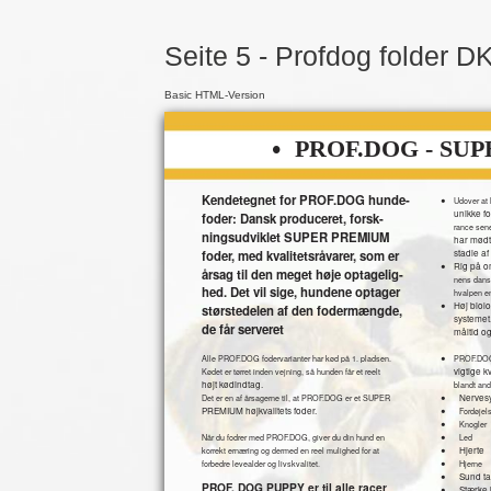
Seite 5 - Profdog folder D
Basic HTML-Version
•
PROF.DOG - SU
•
Kendetegnet for PROF.DOG hunde-
Udover at 
unikke fo
foder: Dansk produceret, forsk-
rance sene
ningsudviklet SUPER PREMIUM
har mødt 
foder, med kvalitetsråvarer, som er
stadie af 
•
Rig på o
årsag til den meget høje optagelig-
nens dansk
hed. Det vil sige, hundene optager
hvalpen en
•
Høj biol
størstedelen af den fodermængde,
systemet
de får serveret
måltid o
•
Alle PROF.DOG fodervarianter har kød på 1. pladsen.
PROF.DOG 
vigtige 
Kødet er tørret inden vejning, så hunden får et reelt
højt kødindtag.
blandt and
•
Nerves
Det er en af årsagerne til, at PROF.DOG er et SUPER
•
PREMIUM højkvalitets foder.
Fordøjel
•
Knogler
•
Når du fodrer med PROF.DOG, giver du din hund en
Led
•
Hjerte
korrekt ernæring og dermed en reel mulighed for at
•
forbedre levealder og livskvalitet.
Hjerne
•
Sund ta
•
PROF. DOG PUPPY er til alle racer
Stærke 