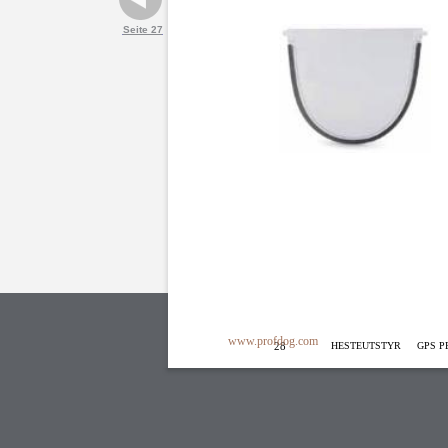
Seite 27
www.profdog.com
28
HESTEUTSTYR
GPS P