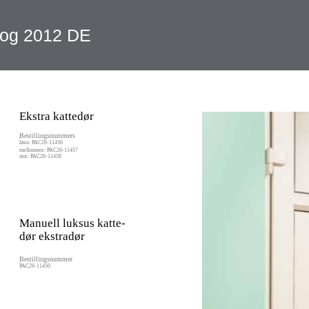
alog 2012 DE
Ekstra kattedør
Bestillingsnummers
liten: PAC26-11456
mellomstor: PAC26-11457
stor: PAC26-11458
Manuell luksus katte-
dør ekstradør
Bestillingsnummer
PAC26-11450