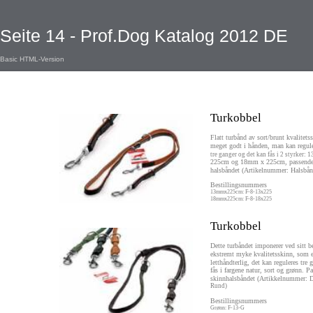
Seite 14 - Prof.Dog Katalog 2012 DE
Basic HTML-Version
Turkobbel
Flatt turbånd av sort/brunt kvalitets
meget godt i hånden, man kan regule
tre ganger og det kan fås i 2 styrker:
225cm og 18mm x 225cm, passende 
halsbåndet (Artikelnummer: Halsbå
Bestillingsnummers
13mmx225cm: F-8-13x225
18mmx225cm: F-8-18x225
Turkobbel
Dette turbåndet imponerer ved sitt b
ekstremt myke kvalitetsskinn, som e
letthåndterlig, det kan reguleres tre 
fås i fargene natur, sort og grønn. Pa
skinnhalsbåndet (Artikkelnummer: D
Rund)
Bestillingsnummers
Grønn: F-13-G